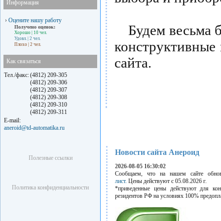
Информация
›
Оцените нашу работу
Будем весьма бл
Получено оценок:
Хорошо
| 10 чел.
Удовл.
| 2 чел.
конструктивные
Плохо
| 2 чел.
сайта.
Как связаться
Тел./факс:
(4812) 209-305
(4812) 209-306
(4812) 209-307
(4812) 209-308
(4812) 209-310
(4812) 209-311
E-mail:
aneroid@td-automatika.ru
Новости сайта Анероид
Полезные ссылки
2026-08-05 16:30:02
Сообщаем, что на нашем сайте обн
лист.
Цены действуют с 05.08.2026 г.
Политика конфиденциальности
*приведенные цены действуют для кон
резидентов РФ на условиях 100% предопл