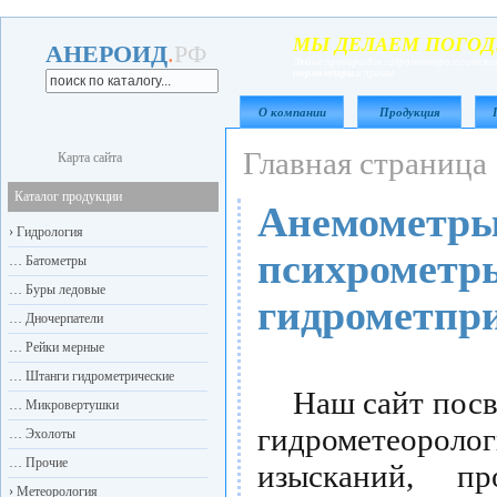
МЫ ДЕЛАЕМ ПОГОД
АНЕРОИД
.
РФ
Любые приборы для гидрометеорологических
термометры
и прочие
О компании
Продукция
Главная страница
Карта сайта
Каталог продукции
Анемометры
›
Гидрология
психрометры
…
Батометры
…
Буры ледовые
гидрометпр
…
Дночерпатели
…
Рейки мерные
…
Штанги гидрометрические
Наш сайт посвя
…
Микровертушки
гидрометеоро
…
Эхолоты
…
Прочие
изысканий, п
›
Метеорология