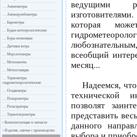
ведущими р
…
Анемометры
изготовителям
…
Анеморумбометры
которая може
…
Барометры
…
Будки метеорологические
гидрометеор
…
Буры почвенные
любознательны
…
Датчики ветра
всеобщий интере
…
Мерзлотомеры
…
Метеомачты
месяц...
…
Метеостанции
…
Термометры
Надеемся, что п
гидрометеорологические
…
Осадкомеры
технической 
…
Психрометры
позволят заинт
…
Регистраторы
представить вес
…
Термогигрометры
›
Комплектующие и запчасти
данного направ
›
Изделия, снятые с производства
выбора и приобр