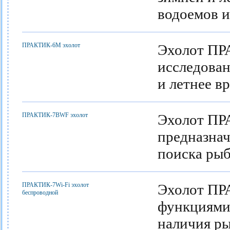
водоемов и
ПРАКТИК-6М эхолот
Эхолот ПР
исследован
и летнее в
ПРАКТИК-7BWF эхолот
Эхолот ПР
предназнач
поиска ры
ПРАКТИК-7Wi-Fi эхолот
Эхолот ПР
беспроводной
функциями 
наличия ры