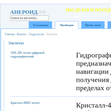
МЫ ДЕЛАЕМ ПОГОД
АНЕРОИД
.
РФ
Любые приборы для гидрометеорологических
термометры
и прочие
О компании
Продукция
Прайс-лист
Главная
/
Каталог
/
Гидрология
/ Эхолоты
Эхолоты
SDE-28S эхолот цифровой
Гидрограф
гидрографический
предназнач
навигации
получения 
пределах о
Кристалл-40ВП эхолот
Кристалл-4