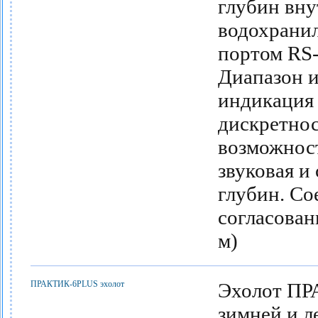
глубин вну
водохрани
портом RS-
Диапазон и
индикация 
дискретнос
возможност
звуковая и
глубин. Со
согласован
м)
ПРАКТИК-6PLUS эхолот
Эхолот ПР
зимней и л