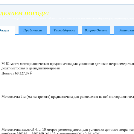
ДЕЛАЕМ ПОГОДУ!
иборы для гидрометеорологических и гидрологических изысканий:
анемометры
,
барометры
,
гигрометры
,
пс
укция
Прайс-лист
Техподдержка
Вопрос-Ответ
Контак
М-82 мачта метеорологическая предназначена для установки датчиков ветроизмерител
десятиметровая и двенадцатиметровая
Цена от 60 327,87 ₽
Метеомачта 2 м (мачта-тренога) предназначена для размещения на ней метеорологиче
Метеомачты высотой 4, 5, 10 метров рекомендуются для установки датчиков ветра, т