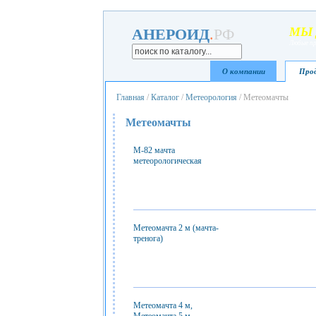
МЫ 
АНЕРОИД
.
РФ
Любые пр
О компании
Прод
Главная
/
Каталог
/
Метеорология
/ Метеомачты
Метеомачты
М-82 мачта
метеорологическая
Метеомачта 2 м (мачта-
тренога)
Метеомачта 4 м,