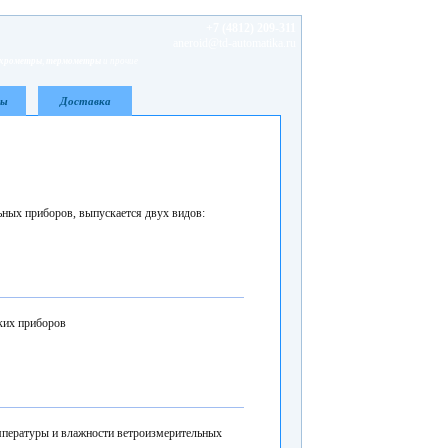
+7 (4812) 209-311
aneroid@td-automatika.ru
ихрометры
,
термометры
и прочие
ты
Доставка
ьных приборов, выпускается двух видов:
ских приборов
емпературы и влажности ветроизмерительных