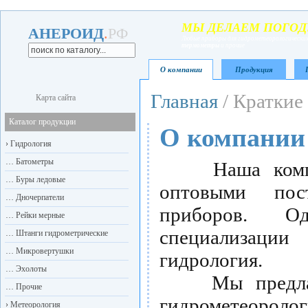
МЫ ДЕЛАЕМ ПОГОД
АНЕРОИД
.
РФ
Любые приборы для гидрометеорологических
термометры
и прочие
О компании
Продукция
Главная
/ Краткие
Карта сайта
Каталог продукции
О компании
›
Гидрология
…
Батометры
Наша компани
…
Буры ледовые
оптовыми пост
…
Дночерпатели
приборов. О
…
Рейки мерные
специализаци
…
Штанги гидрометрические
…
Микровертушки
гидрология.
…
Эхолоты
Мы предлагае
…
Прочие
гидрометеоро
›
Метеорология