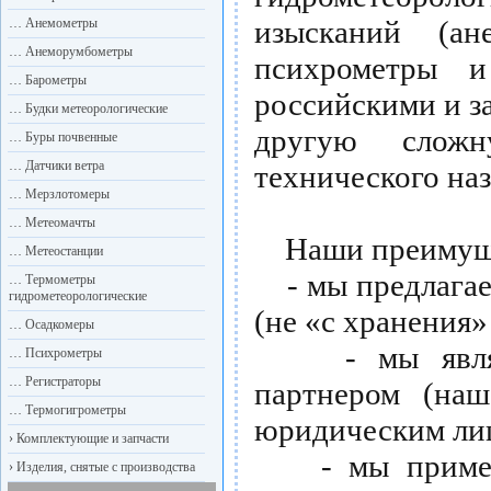
изысканий (ан
…
Анемометры
…
Анеморумбометры
психрометры и
…
Барометры
российскими и з
…
Будки метеорологические
другую сложн
…
Буры почвенные
…
Датчики ветра
технического наз
…
Мерзлотомеры
…
Метеомачты
Наши преимуще
…
Метеостанции
- мы предлагаем
…
Термометры
гидрометеорологические
(не «с хранения» 
…
Осадкомеры
- мы являемс
…
Психрометры
…
Регистраторы
партнером (на
…
Термогигрометры
юридическим лиц
›
Комплектующие и запчасти
- мы применяе
›
Изделия, снятые с производства