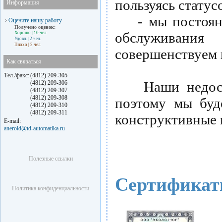
пользуясь статус
Информация
- мы постоянн
›
Оцените нашу работу
Получено оценок:
обслуживания
Хорошо
| 10 чел.
Удовл.
| 2 чел.
Плохо
| 2 чел.
совершенствуем 
Как связаться
Тел./факс:
(4812) 209-305
Наши недостат
(4812) 209-306
(4812) 209-307
(4812) 209-308
поэтому мы буд
(4812) 209-310
(4812) 209-311
конструктивные 
E-mail:
aneroid@td-automatika.ru
Полезные ссылки
Сертифика
Политика конфиденциальности