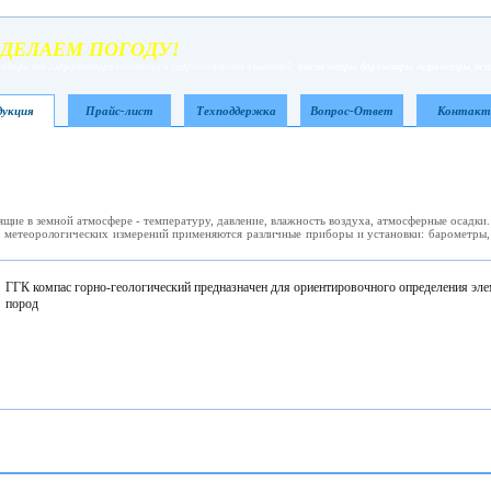
ДЕЛАЕМ ПОГОДУ!
иборы для гидрометеорологических и гидрологических изысканий:
анемометры
,
барометры
,
гигрометры
,
пс
укция
Прайс-лист
Техподдержка
Вопрос-Ответ
Контак
ие в земной атмосфере - температуру, давление, влажность воздуха, атмосферные осадки.
метеорологических измерений применяются различные приборы и установки: барометры,
ГГК компас горно-геологический предназначен для ориентировочного определения эле
пород