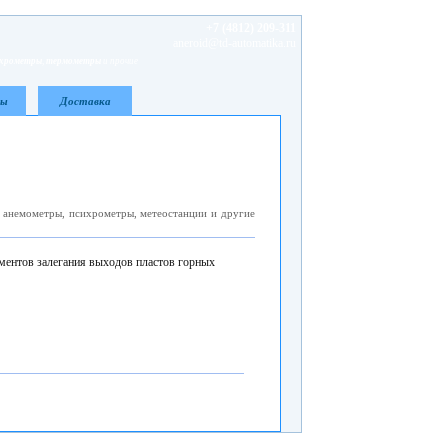
+7 (4812) 209-311
aneroid@td-automatika.ru
ихрометры
,
термометры
и прочие
ты
Доставка
 анемометры, психрометры, метеостанции и другие
ментов залегания выходов пластов горных