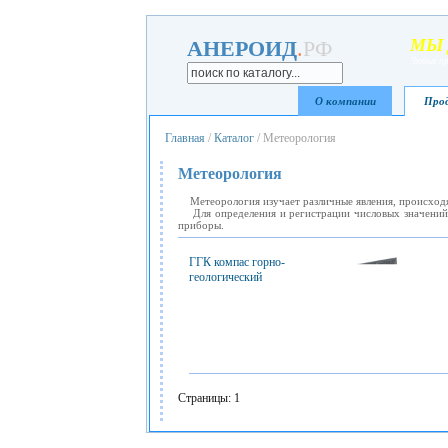
МЫ 
АНЕРОИД
.
РФ
Любые пр
О компании
Прод
Главная
/
Каталог
/ Метеорология
Метеорология
Метеорология изучает различные явления, происходящ
Для определения и регистрации числовых значений 
приборы.
ГГК компас горно-
геологический
Страницы: 1