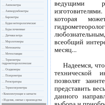
ведущими р
…
Анемометры
изготовителям
…
Анеморумбометры
которая може
…
Барометры
…
Будки метеорологические
гидрометеор
…
Буры почвенные
любознательны
…
Датчики ветра
всеобщий интере
…
Мерзлотомеры
…
Метеомачты
месяц...
…
Метеостанции
…
Термометры
Надеемся, что п
гидрометеорологические
…
Осадкомеры
технической 
…
Психрометры
позволят заинт
…
Регистраторы
представить вес
…
Термогигрометры
›
Комплектующие и запчасти
данного направ
›
Изделия, снятые с производства
выбора и приобр