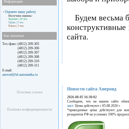
Информация
›
Оцените нашу работу
Будем весьма бл
Получено оценок:
Хорошо
| 10 чел.
Удовл.
| 2 чел.
конструктивные
Плохо
| 2 чел.
сайта.
Как связаться
Тел./факс:
(4812) 209-305
(4812) 209-306
(4812) 209-307
(4812) 209-308
(4812) 209-310
(4812) 209-311
E-mail:
aneroid@td-automatika.ru
Новости сайта Анероид
Полезные ссылки
2026-08-05 16:30:02
Сообщаем, что на нашем сайте обн
лист.
Цены действуют с 05.08.2026 г.
Политика конфиденциальности
*приведенные цены действуют для кон
резидентов РФ на условиях 100% предопл