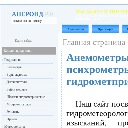
МЫ ДЕЛАЕМ ПОГОД
АНЕРОИД
.
РФ
Любые приборы для гидрометеорологических
термометры
и прочие
О компании
Продукция
Главная страница
Карта сайта
Каталог продукции
Анемометры
›
Гидрология
психрометры
…
Батометры
…
Буры ледовые
гидрометпр
…
Дночерпатели
…
Рейки мерные
…
Штанги гидрометрические
Наш сайт посвя
…
Микровертушки
гидрометеоро
…
Эхолоты
…
Прочие
изысканий, п
›
Метеорология