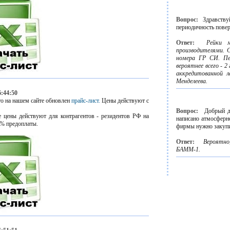
Вопрос:
Здравств
периодичность пове
Ответ:
Рейки м
производителями. 
номера ГР СИ. Пе
вероятнее всего - 
аккредитованной 
Менделеева.
6:44:50
о на нашем сайте обновлен
прайс-лист.
Цены действуют с
Вопрос:
Добрый д
 цены действуют для контрагентов - резидентов РФ на
написано атмосферн
% предоплаты.
фирмы нужно закупи
Ответ:
Вероятно
БАММ-1.