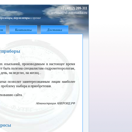
+7 (4812) 209-311
aneroid@td-automatika.ru
ихрометры
,
термометры
и прочие
ет
Контакты
Доставка
етприборы
х изысканий, производимым в настоящее время
т быть полезна специалистам-гидрометеорологам,
ень, на неделю, на месяц...
тьи позволят заинтересованным лицам наиболее
ь проблему выбора и приобретения.
вованию сайта.
Администрация АНЕРОИД.РФ
просы