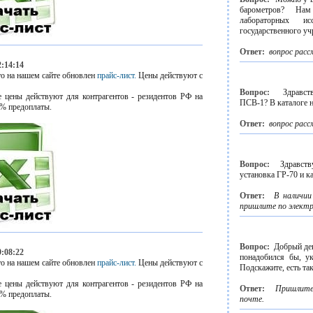
барометров? На
лабораторных ис
государственного у
Ответ:
вопрос расс
2:14:14
о на нашем сайте обновлен
прайс-лист.
Цены действуют с
Вопрос:
Здравст
 цены действуют для контрагентов - резидентов РФ на
ПСВ-1? В каталоге 
% предоплаты.
Ответ:
вопрос расс
Вопрос:
Здравст
установка ГР-70 и к
Ответ:
В наличии
пришлите по электр
Вопрос:
Добрый ден
9:08:22
понадобился бы, ук
о на нашем сайте обновлен
прайс-лист.
Цены действуют с
Подскажите, есть та
 цены действуют для контрагентов - резидентов РФ на
Ответ:
Пришлите
% предоплаты.
почте.