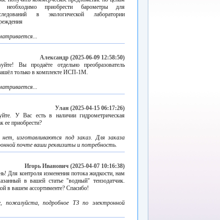
м необходимо приобрести барометры для
следований в экологической лаборатории
чреждения
матривается...
Александр (2025-06-09 12:58:50)
вуйте! Вы продаёте отдельно преобразователь
нашёл только в комплекте ИСП-1М.
матривается...
Улан (2025-04-15 06:17:26)
вуйте. У Вас есть в наличии гидрометрическая
ак ее приобрести?
 нет, изготавливаются под заказ. Для заказа
онной почте ваши реквизиты и потребность.
Игорь Иванович (2025-04-07 10:16:38)
ь! Для контроля изменения потока жидкости, нам
азанный в вашей статье "водный" тензодатчик.
кой в вашем ассортименте? Спасибо!
, пожалуйста, подробное ТЗ по электронной