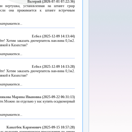
Валерий (2026-07-01 07:22:36)
ли вертушка, установленная на штанге гршр
з,если она прижимается к штанге встречным
матривается...
Есбол (2025-12-09 14:13:44)
йте! Хотим заказать дночерпатель ван-вина 0,1м2.
авкой в Казахстан?
матривается...
Есбол (2025-12-09 14:13:28)
йте! Хотим заказать дночерпатель ван-вина 0,1м2.
авкой в Казахстан?
матривается...
икова Марина Ивановна (2025-09-22 06:31:13)
те.Можно ли отдельно у вас купить осадкомерный
матривается...
Канатбек Каримович (2025-09-15 10:57:28)
ас получить коммерческое предложение по ценам