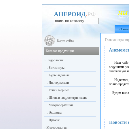
МЫ 
АНЕРОИД
.
РФ
Любые пр
О ком
Главная страниц
Карта сайта
Анемомет
Каталог продукции
›
Гидрология
Наш сайт по
ведущими рос
…
Батометры
снабженцам и 
…
Буры ледовые
Надеемся, чт
…
Дночерпатели
полно предст
…
Рейки мерные
Будем весьма
…
Штанги гидрометрические
…
Микровертушки
…
Эхолоты
…
Прочие
Новости 
›
Метеорология