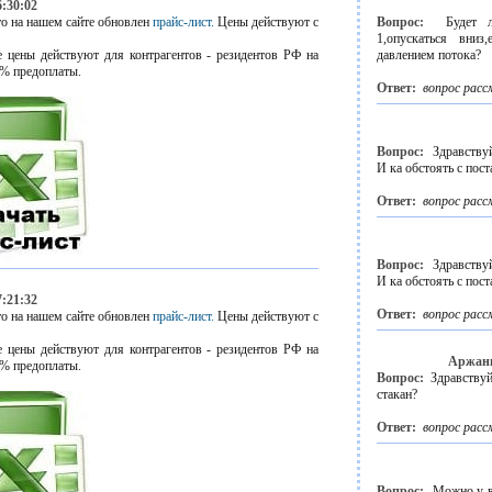
6:30:02
о на нашем сайте обновлен
прайс-лист.
Цены действуют с
Вопрос:
Будет 
1,опускаться вни
 цены действуют для контрагентов - резидентов РФ на
давлением потока?
% предоплаты.
Ответ:
вопрос расс
Вопрос:
Здравству
И ка обстоять с пост
Ответ:
вопрос расс
Вопрос:
Здравству
И ка обстоять с пост
7:21:32
Ответ:
вопрос расс
о на нашем сайте обновлен
прайс-лист.
Цены действуют с
 цены действуют для контрагентов - резидентов РФ на
Аржанн
% предоплаты.
Вопрос:
Здравствуй
стакан?
Ответ:
вопрос расс
Вопрос:
Можно у в