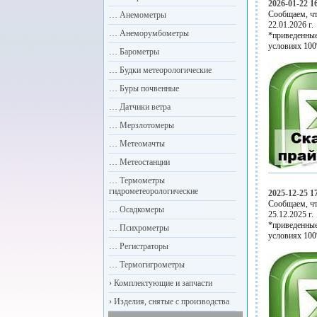
2026-01-22 1
Сообщаем, чт
…
Анемометры
22.01.2026 г.
…
Анеморумбометры
*приведенные
условиях 100
…
Барометры
…
Будки метеорологические
…
Буры почвенные
…
Датчики ветра
…
Мерзлотомеры
…
Метеомачты
…
Метеостанции
…
Термометры
гидрометеорологические
2025-12-25 1
Сообщаем, чт
…
Осадкомеры
25.12.2025 г.
*приведенные
…
Психрометры
условиях 100
…
Регистраторы
…
Термогигрометры
›
Комплектующие и запчасти
›
Изделия, снятые с производства