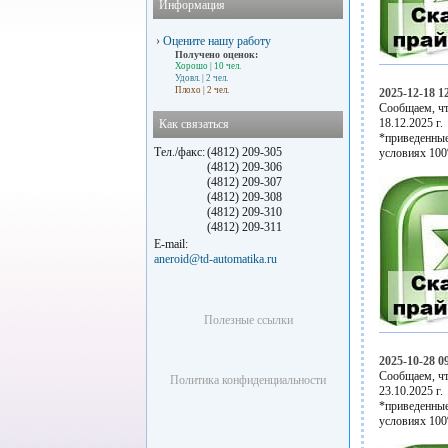
Информация
›
Оцените нашу работу
Получено оценок:
Хорошо
| 10 чел.
Удовл.
| 2 чел.
Плохо
| 2 чел.
2025-12-18 1
Сообщаем, чт
18.12.2025 г.
Как связаться
*приведенные
Тел./факс:
(4812) 209-305
условиях 100
(4812) 209-306
(4812) 209-307
(4812) 209-308
(4812) 209-310
(4812) 209-311
E-mail:
aneroid@td-automatika.ru
Полезные ссылки
2025-10-28 0
Сообщаем, чт
Политика конфиденциальности
23.10.2025 г.
*приведенные
условиях 100