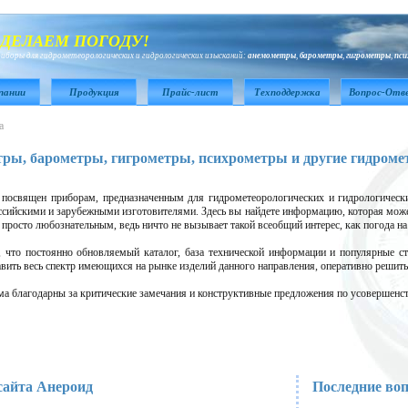
ДЕЛАЕМ ПОГОДУ!
иборы для гидрометеорологических и гидрологических изысканий:
анемометры
,
барометры
,
гигрометры
,
пс
пании
Продукция
Прайс-лист
Техподдержка
Вопрос-Отв
а
ры, барометры, гигрометры, психрометры и другие гидром
священ приборам, предназначенным для гидрометеорологических и гидрологически
сийскими и зарубежными изготовителями. Здесь вы найдете информацию, которая може
просто любознательным, ведь ничто не вызывает такой всеобщий интерес, как погода на д
о постоянно обновляемый каталог, база технической информации и популярные ста
авить весь спектр имеющихся на рынке изделий данного направления, оперативно решит
 благодарны за критические замечания и конструктивные предложения по усовершенст
сайта Анероид
Последние во