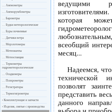
ведущими р
…
Анемометры
изготовителям
…
Анеморумбометры
которая може
…
Барометры
…
Будки метеорологические
гидрометеор
…
Буры почвенные
любознательны
…
Датчики ветра
всеобщий интере
…
Мерзлотомеры
…
Метеомачты
месяц...
…
Метеостанции
…
Термометры
Надеемся, что п
гидрометеорологические
…
Осадкомеры
технической 
…
Психрометры
позволят заинт
…
Регистраторы
представить вес
…
Термогигрометры
›
Комплектующие и запчасти
данного направ
›
Изделия, снятые с производства
выбора и приобр