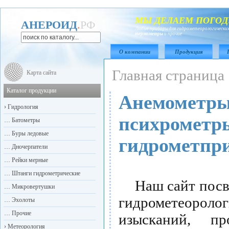
МЫ ДЕЛАЕМ ПОГОД
АНЕРОИД
.
РФ
Любые приборы для гидрометеорологических
термометры
и прочие
О компании
Продукция
Главная страница
Карта сайта
Каталог продукции
Анемометры
›
Гидрология
психрометры
…
Батометры
…
Буры ледовые
гидрометпр
…
Дночерпатели
…
Рейки мерные
…
Штанги гидрометрические
Наш сайт посвя
…
Микровертушки
гидрометеоро
…
Эхолоты
…
Прочие
изысканий, п
›
Метеорология