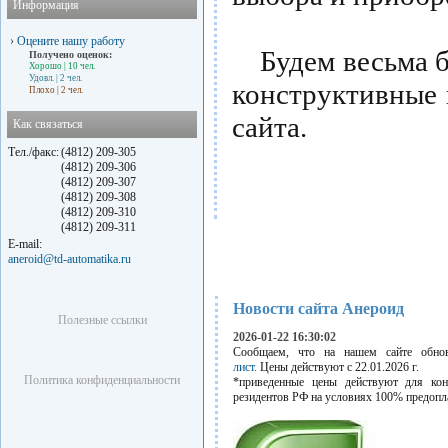
Информация
›
Оцените нашу работу
Будем весьма бл
Получено оценок:
Хорошо
| 10 чел.
Удовл.
| 2 чел.
конструктивные
Плохо
| 2 чел.
сайта.
Как связаться
Тел./факс:
(4812) 209-305
(4812) 209-306
(4812) 209-307
(4812) 209-308
(4812) 209-310
(4812) 209-311
E-mail:
aneroid@td-automatika.ru
Новости сайта Анероид
Полезные ссылки
2026-01-22 16:30:02
Сообщаем, что на нашем сайте обн
лист.
Цены действуют с 22.01.2026 г.
Политика конфиденциальности
*приведенные цены действуют для кон
резидентов РФ на условиях 100% предопл