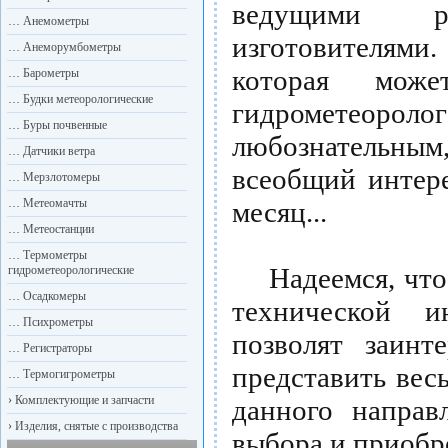
ведущими р
…
Анемометры
изготовителям
…
Анеморумбометры
которая може
…
Барометры
…
Будки метеорологические
гидрометеор
…
Буры почвенные
любознательны
…
Датчики ветра
всеобщий интере
…
Мерзлотомеры
…
Метеомачты
месяц...
…
Метеостанции
…
Термометры
Надеемся, что п
гидрометеорологические
…
Осадкомеры
технической 
…
Психрометры
позволят заинт
…
Регистраторы
представить вес
…
Термогигрометры
›
Комплектующие и запчасти
данного направ
›
Изделия, снятые с производства
выбора и приобр