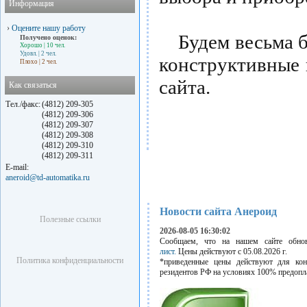
Информация
›
Оцените нашу работу
Будем весьма бл
Получено оценок:
Хорошо
| 10 чел.
Удовл.
| 2 чел.
конструктивные
Плохо
| 2 чел.
сайта.
Как связаться
Тел./факс:
(4812) 209-305
(4812) 209-306
(4812) 209-307
(4812) 209-308
(4812) 209-310
(4812) 209-311
E-mail:
aneroid@td-automatika.ru
Новости сайта Анероид
Полезные ссылки
2026-08-05 16:30:02
Сообщаем, что на нашем сайте обн
лист.
Цены действуют с 05.08.2026 г.
Политика конфиденциальности
*приведенные цены действуют для кон
резидентов РФ на условиях 100% предопл