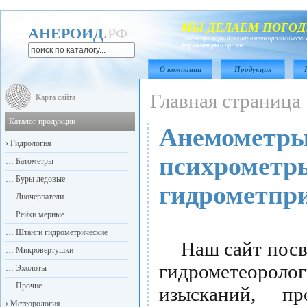
МЫ ДЕЛАЕМ ПОГОД
АНЕРОИД
.
РФ
Любые приборы для гидрометеорологических
термометры
и прочие
О компании
Продукция
Главная страница
Карта сайта
Каталог продукции
Анемометры
›
Гидрология
психрометры
…
Батометры
…
Буры ледовые
гидрометпр
…
Дночерпатели
…
Рейки мерные
…
Штанги гидрометрические
Наш сайт посвя
…
Микровертушки
гидрометеоро
…
Эхолоты
…
Прочие
изысканий, п
›
Метеорология