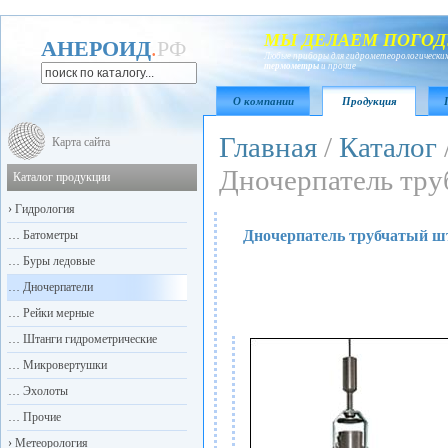
МЫ ДЕЛАЕМ ПОГОД
АНЕРОИД
.
РФ
Любые приборы для гидрометеорологических
термометры
и прочие
О компании
Продукция
Главная
/
Каталог
Карта сайта
Дночерпатель тр
Каталог продукции
›
Гидрология
Дночерпатель трубчатый 
…
Батометры
…
Буры ледовые
…
Дночерпатели
…
Рейки мерные
…
Штанги гидрометрические
…
Микровертушки
…
Эхолоты
…
Прочие
›
Метеорология