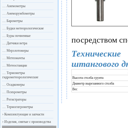
…
Анемометры
…
Анеморумбометры
…
Барометры
…
Будки метеорологические
…
Буры почвенные
посредством сп
…
Датчики ветра
…
Мерзлотомеры
Технически
…
Метеомачты
штангового д
…
Метеостанции
…
Термометры
гидрометеорологические
Высота столба грунта
Диаметр вырезанного столба
…
Осадкомеры
Вес
…
Психрометры
…
Регистраторы
…
Термогигрометры
›
Комплектующие и запчасти
›
Изделия, снятые с производства