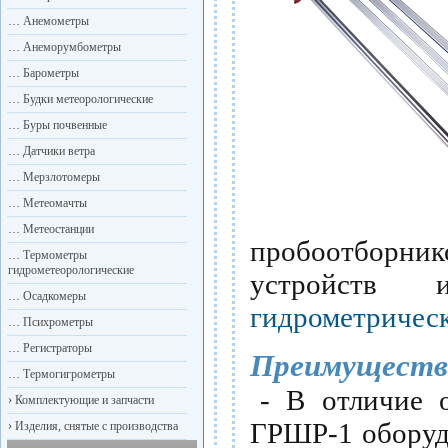
…
Анемометры
…
Анеморумбометры
…
Барометры
…
Будки метеорологические
…
Буры почвенные
…
Датчики ветра
…
Мерзлотомеры
…
Метеомачты
…
Метеостанции
пробоотборник
…
Термометры
гидрометеорологические
устройств и
…
Осадкомеры
гидрометричес
…
Психрометры
…
Регистраторы
Преимуществ
…
Термогигрометры
- В отличие 
›
Комплектующие и запчасти
ГРШР-1 оборуд
›
Изделия, снятые с производства