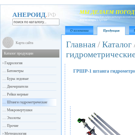
МЫ ДЕЛАЕМ ПОГОД
АНЕРОИД
.
РФ
Любые приборы для гидрометеорологических
термометры
и прочие
О компании
Продукция
Главная
/
Каталог
Карта сайта
гидрометрически
Каталог продукции
›
Гидрология
ГРШР-1 штанга гидрометр
…
Батометры
…
Буры ледовые
…
Дночерпатели
…
Рейки мерные
…
Штанги гидрометрические
…
Микровертушки
…
Эхолоты
…
Прочие
›
Метеорология