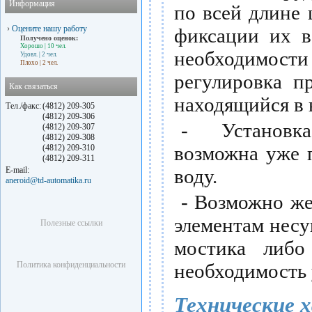
Информация
по всей длине
›
Оцените нашу работу
фиксации их в
Получено оценок:
Хорошо
| 10 чел.
необходимос
Удовл.
| 2 чел.
Плохо
| 2 чел.
регулировка п
Как связаться
находящийся в 
Тел./факс:
(4812) 209-305
(4812) 209-306
- Установка
(4812) 209-307
(4812) 209-308
возможна уже 
(4812) 209-310
(4812) 209-311
E-mail:
воду.
aneroid@td-automatika.ru
- Возможно же
элементам нес
Полезные ссылки
мостика либо
Политика конфиденциальности
необходимость 
Технические