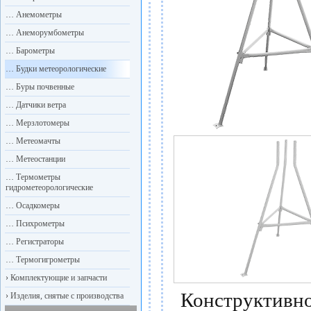
…
Анемометры
…
Анеморумбометры
…
Барометры
…
Будки метеорологические
…
Буры почвенные
…
Датчики ветра
…
Мерзлотомеры
…
Метеомачты
…
Метеостанции
…
Термометры
гидрометеорологические
…
Осадкомеры
…
Психрометры
…
Регистраторы
…
Термогигрометры
›
Комплектующие и запчасти
Конструктив
›
Изделия, снятые с производства