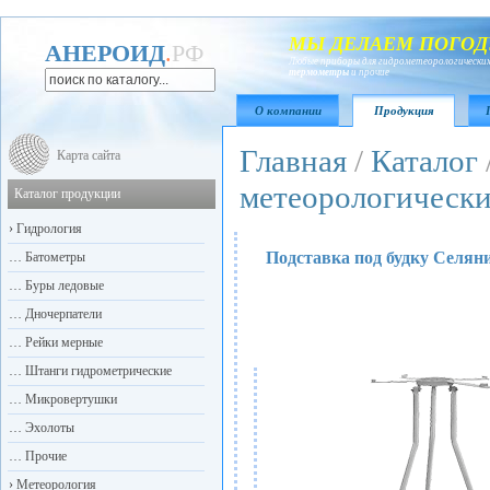
МЫ ДЕЛАЕМ ПОГОД
АНЕРОИД
.
РФ
Любые приборы для гидрометеорологических
термометры
и прочие
О компании
Продукция
Главная
/
Каталог
Карта сайта
метеорологическ
Каталог продукции
›
Гидрология
Подставка под будку Селян
…
Батометры
…
Буры ледовые
…
Дночерпатели
…
Рейки мерные
…
Штанги гидрометрические
…
Микровертушки
…
Эхолоты
…
Прочие
›
Метеорология