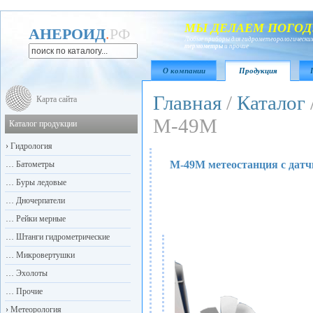
МЫ ДЕЛАЕМ ПОГОД
АНЕРОИД
.
РФ
Любые приборы для гидрометеорологических
термометры
и прочие
О компании
Продукция
Главная
/
Каталог
Карта сайта
М-49М
Каталог продукции
›
Гидрология
М-49М метеостанция с дат
…
Батометры
…
Буры ледовые
…
Дночерпатели
…
Рейки мерные
…
Штанги гидрометрические
…
Микровертушки
…
Эхолоты
…
Прочие
›
Метеорология