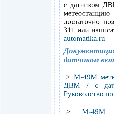
с датчиком ДВ
метеостанци
достаточно по
311 или написа
automatika.ru
Документац
датчиком ве
>
М-49М мете
ДВМ / с дат
Руководство по 
>
М-49М 