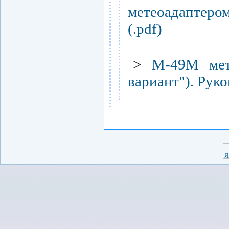
метеоадаптеро
(.pdf)
>
М-49М мет
вариант"). Руко