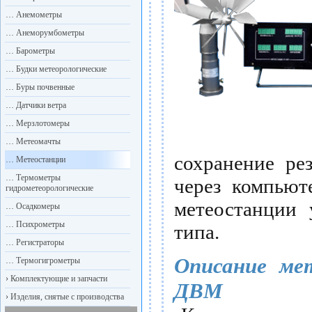
…
Анемометры
…
Анеморумбометры
…
Барометры
…
Будки метеорологические
…
Буры почвенные
…
Датчики ветра
…
Мерзлотомеры
…
Метеомачты
сохранение ре
…
Метеостанции
…
Термометры
через компьют
гидрометеорологические
метеостанции 
…
Осадкомеры
…
Психрометры
типа.
…
Регистраторы
Описание ме
…
Термогигрометры
›
Комплектующие и запчасти
ДВМ
›
Изделия, снятые с производства