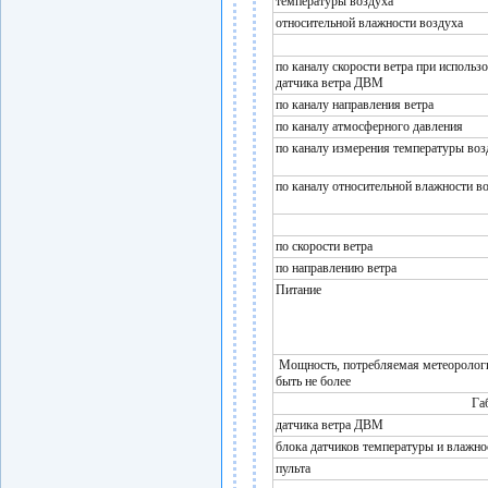
температуры воздуха
относительной влажности воздуха
по каналу скорости ветра при использ
датчика ветра ДВМ
по каналу направления ветра
по каналу атмосферного давления
по каналу измерения температуры во
по каналу относительной влажности в
по скорости ветра
по направлению ветра
Питание
Мощность, потребляемая метеорологи
быть не более
Га
датчика ветра ДВМ
блока датчиков температуры и влажно
пульта