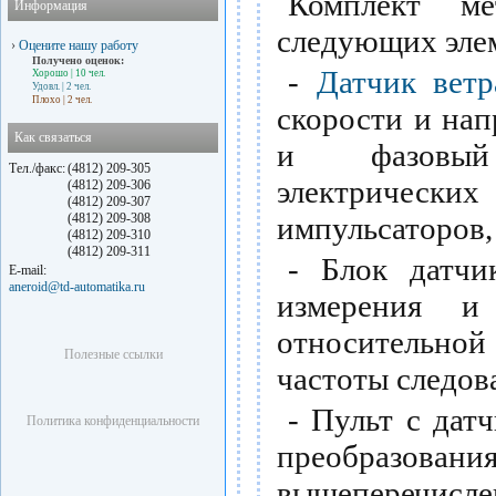
Комплект м
Информация
следующих эле
›
Оцените нашу работу
Получено оценок:
-
Датчик вет
Хорошо
| 10 чел.
Удовл.
| 2 чел.
Плохо
| 2 чел.
скорости и нап
Как связаться
и фазовый 
Тел./факс:
(4812) 209-305
электрическ
(4812) 209-306
(4812) 209-307
(4812) 209-308
импульсаторов,
(4812) 209-310
(4812) 209-311
- Блок датчи
E-mail:
aneroid@td-automatika.ru
измерения и
относительной
Полезные ссылки
частоты следов
- Пульт с дат
Политика конфиденциальности
преобразова
вышеперечисле