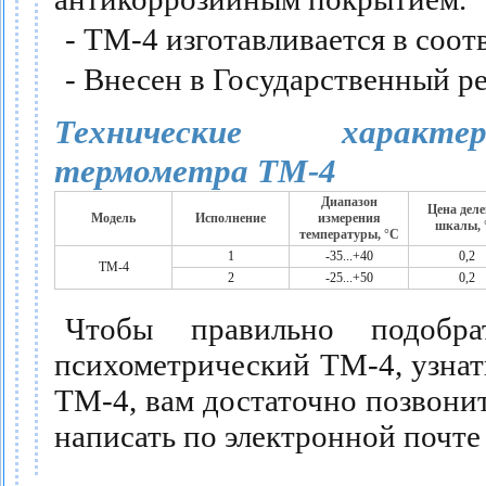
- ТМ-4 изготавливается в соот
- Внесен в Государственный р
Технические характер
термометра ТМ-4
Диапазон
Цена дел
Модель
Исполнение
измерения
шкалы,
температуры,
°C
1
-35...+40
0,2
ТМ-4
2
-25...+50
0,2
Чтобы правильно подобра
психометрический ТМ-4, узнат
ТМ-4, вам достаточно позвонит
написать по электронной почт