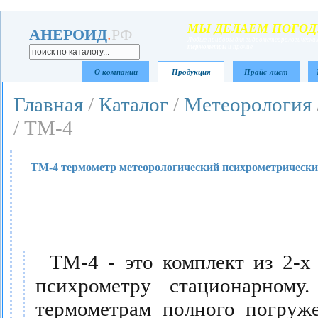
МЫ ДЕЛАЕМ ПОГОД
АНЕРОИД
.
РФ
Любые приборы для гидрометеорологических
термометры
и прочие
О компании
Продукция
Прайс-лист
Главная
/
Каталог
/
Метеорология
/ ТМ-4
ТМ-4 термометр метеорологический психрометрический
ТМ-4 - это комплект из 2-х
психрометру стационарному
термометрам полного погруж