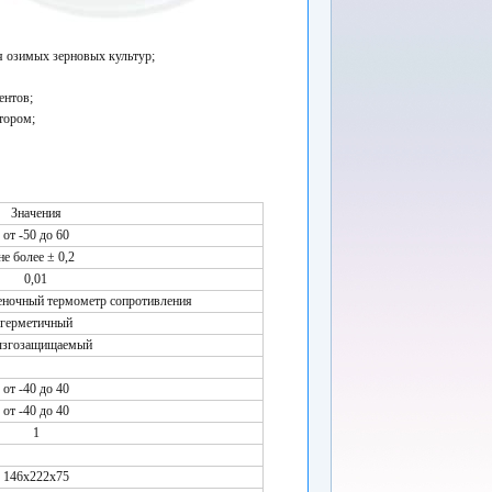
я озимых зерновых культур;
ентов;
тором;
Значения
от -50 до 60
не более ± 0,2
0,01
еночный термометр сопротивления
герметичный
ызгозащищаемый
от -40 до 40
от -40 до 40
1
146х222х75