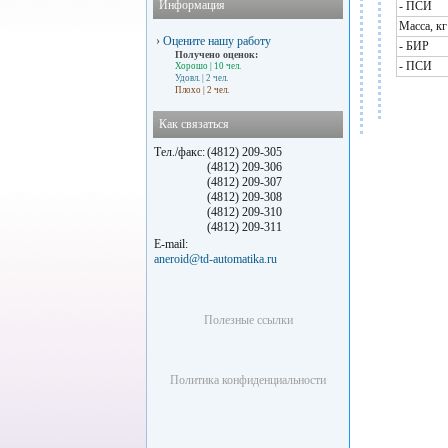
Информация
- ПСИ
Масса, кг
›
Оцените нашу работу
- БИР
Получено оценок:
- ПСИ
Хорошо
| 10 чел.
Удовл.
| 2 чел.
Плохо
| 2 чел.
Как связаться
Тел./факс:
(4812) 209-305
(4812) 209-306
(4812) 209-307
(4812) 209-308
(4812) 209-310
(4812) 209-311
E-mail:
aneroid@td-automatika.ru
Полезные ссылки
Политика конфиденциальности