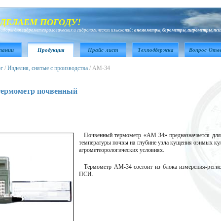
ДЕЛАЕМ ПОГОДУ!
иборы для гидрометеорологических и гидрологических изысканий:
анемометры
,
барометры
,
гигрометры
,
пс
пании
Продукция
Прайс-лист
Техподдержка
Вопрос-Отв
ог
/
Изделия, снятые с производства
/ АМ-34
термометр почвенный
Почвенный термометр «
АМ 34
» предназначается дл
температуры почвы на глубине узла кущения озимых ку
агрометеорологических условиях.
Термометр АМ-34 состоит из блока измерения-реги
ПСИ.