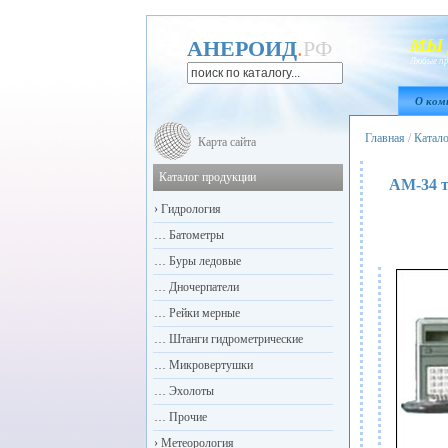
МЫ 
АНЕРОИД
.
РФ
Любые пр
О ком
Главная
/
Катал
Карта сайта
Каталог продукции
АМ-34 
›
Гидрология
…
Батометры
…
Буры ледовые
…
Дночерпатели
…
Рейки мерные
…
Штанги гидрометрические
…
Микровертушки
…
Эхолоты
…
Прочие
›
Метеорология