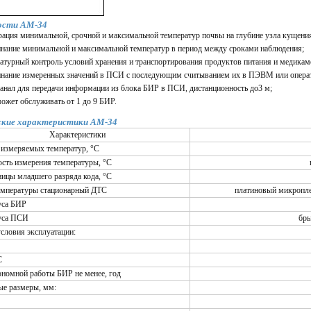
ости АМ-34
трация минимальной, срочной и максимальной температур почвы на глубине узла кущени
инание минимальной и максимальной температур в период между сроками наблюдения;
ратурный контроль условий хранения и транспортирования продуктов питания и медикам
инание измеренных значений в ПСИ с последующим считыванием их в ПЭВМ или опера
канал для передачи информации из блока БИР в ПСИ, дистанционность до3 м;
ожет обслуживать от 1 до 9 БИР.
ские характеристики АМ-34
Характеристики
 измеряемых температур, °С
сть измерения температуры, °С
ницы младшего разряда кода, °С
емпературы стационарный ДТС
платиновый микропл
уса БИР
уса ПСИ
бр
условия эксплуатации:
С
ономной работы БИР не менее, год
ые размеры, мм: