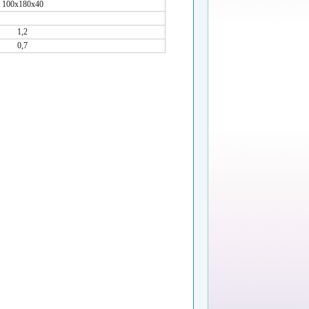
100х180х40
1,2
0,7