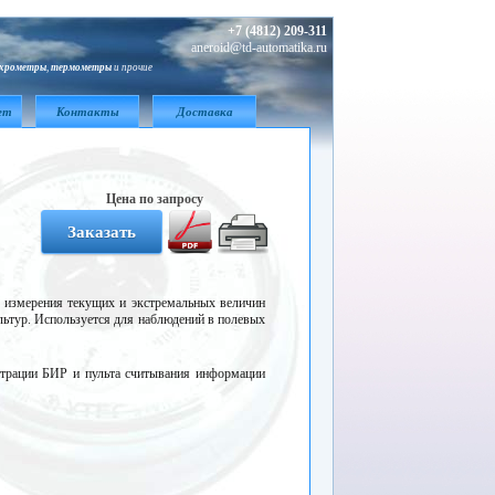
+7 (4812) 209-311
aneroid@td-automatika.ru
ихрометры
,
термометры
и прочие
ет
Контакты
Доставка
Цена по запросу
я измерения текущих и экстремальных величин
льтур. Используется для наблюдений в полевых
страции БИР и пульта считывания информации