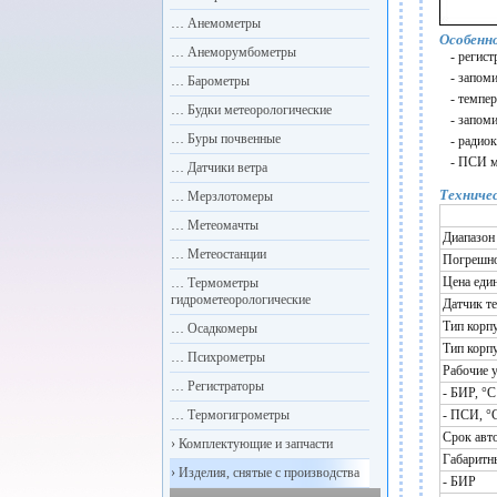
…
Анемометры
Особенн
…
Анеморумбометры
- регис
- запом
…
Барометры
- темпе
…
Будки метеорологические
- запом
…
Буры почвенные
- радио
- ПСИ м
…
Датчики ветра
Техниче
…
Мерзлотомеры
…
Метеомачты
Диапазон
…
Метеостанции
Погрешно
Цена еди
…
Термометры
гидрометеорологические
Датчик т
Тип корп
…
Осадкомеры
Тип корп
…
Психрометры
Рабочие 
…
Регистраторы
- БИР, °С
…
Термогигрометры
- ПСИ, °
Срок авт
›
Комплектующие и запчасти
Габаритн
›
Изделия, снятые с производства
- БИР