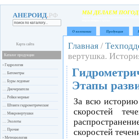
МЫ ДЕЛАЕМ ПОГОД
АНЕРОИД
.
РФ
Любые приборы для гидрометеорологических
термометры
и прочие
О компании
Продукция
Главная
/
Техподд
Карта сайта
вертушка. История
Каталог продукции
›
Гидрология
Гидрометрич
…
Батометры
…
Буры ледовые
Этапы разв
…
Дночерпатели
…
Рейки мерные
За всю историю
…
Штанги гидрометрические
скоростей теч
…
Микровертушки
распростране
…
Эхолоты
скоростей течен
…
Прочие
›
Метеорология