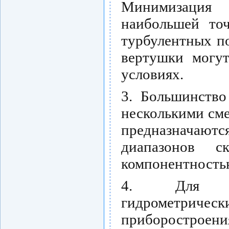
Минимизация
наибольшей точ
турбулентных по
вертушки могут
условиях.
3. Большинство
несколькими см
предназнача
диапазонов с
компонентность
4. Для пов
гидрометрическ
приборостроени