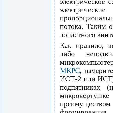
электрическое 
электрическ
пропорциональ
потока. Таким 
лопастного винт
Как правило, в
либо неподв
микрокомпьют
МКРС
, измерит
ИСП-2 или ИСТ)
подпятниках (
микровертушк
преимуществ
формирования