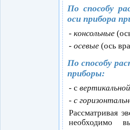
По способу р
оси прибора п
-
консольные
(ос
- осевые
(ось вр
По способу ра
приборы:
- с
вертикальной
- с горизонтальн
Рассматривая э
необходимо в