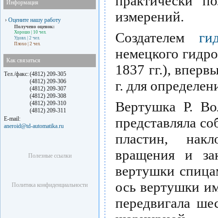
практически п
Информация
измерений.
›
Оцените нашу работу
Получено оценок:
Хорошо
| 10 чел.
Создателем
ги
Удовл.
| 2 чел.
Плохо
| 2 чел.
немецкого гидро
Как связаться
1837 гг.), впер
Тел./факс:
(4812) 209-305
(4812) 209-306
г. для определен
(4812) 209-307
(4812) 209-308
Вертушка Р. Во
(4812) 209-310
(4812) 209-311
представляла со
E-mail:
aneroid@td-automatika.ru
пластин, накл
вращения и за
Полезные ссылки
вертушки спица
ось вертушки им
Политика конфиденциальности
передвигала шес