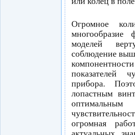
или колец в поле
Огромное коли
многообразие 
моделей верт
соблюдение выш
компонентности
показателей ч
прибора. Поэ
лопастным винт
оптимальным 
чувствительно
огромная раб
актуальных зна