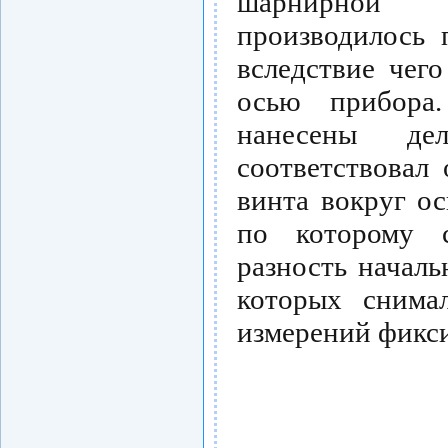
шарнирной 
производилось 
вследствие чег
осью прибора
нанесены де
соответствовал
винта вокруг ос
по которому с
разность началь
которых снима
измерений фикс