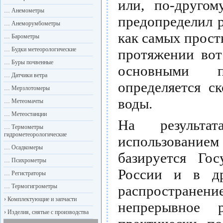
или, по-другом
…
Анемометры
предопределил 
…
Анеморумбометры
как самых прост
…
Барометры
…
Будки метеорологические
протяжении вот
…
Буры почвенные
основными п
…
Датчики ветра
определяется с
…
Мерзлотомеры
воды.
…
Метеомачты
…
Метеостанции
На результа
…
Термометры
гидрометеорологические
использованием
…
Осадкомеры
базируется Гос
…
Психрометры
России и в др
…
Регистраторы
…
Термогигрометры
распространен
›
Комплектующие и запчасти
непрерывное 
›
Изделия, снятые с производства