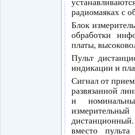
устанавлива
радиомаяках с о
Блок измерител
обработки инфо
платы, высоково
Пульт дистанци
индикации и пла
Сигнал от прие
развязанной ли
и номинальны
измерительн
дистанционный
вместо пульта