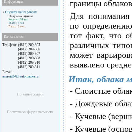
границы облаков
Информация
›
Оцените нашу работу
Для понимания 
Получено оценок:
Хорошо
| 10 чел.
по определению
Удовл.
| 2 чел.
Плохо
| 2 чел.
тот факт, что 
Как связаться
различных типо
Тел./факс:
(4812) 209-305
(4812) 209-306
может варьиров
(4812) 209-307
(4812) 209-308
выявлено средне
(4812) 209-310
(4812) 209-311
E-mail:
Итак, облака 
aneroid@td-automatika.ru
- Слоистые облак
Полезные ссылки
- Дождевые облак
Политика конфиденциальности
- Кучевые (верш
- Кучевые (основ