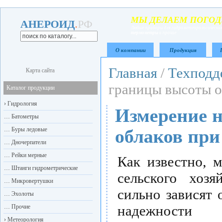
МЫ ДЕЛАЕМ ПОГОД
АНЕРОИД
.
РФ
Любые приборы для гидрометеорологических
термометры
и прочие
О компании
Продукция
Главная
/
Техподд
Карта сайта
границы высоты 
Каталог продукции
›
Гидрология
Измерение 
…
Батометры
…
Буры ледовые
облаков пр
…
Дночерпатели
…
Рейки мерные
Как известно, 
…
Штанги гидрометрические
сельского хозя
…
Микровертушки
сильно зависят 
…
Эхолоты
надежност
…
Прочие
›
Метеорология