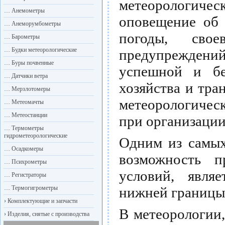
метеорологич
…
Анемометры
оповещение об 
…
Анеморумбометры
погоды, свое
…
Барометры
…
Будки метеорологические
предупреждений
…
Буры почвенные
успешной и бе
…
Датчики ветра
хозяйства и тра
…
Мерзлотомеры
метеорологиче
…
Метеомачты
…
Метеостанции
при организации
…
Термометры
гидрометеорологические
Одним из самых
…
Осадкомеры
возможность п
…
Психрометры
условий, являе
…
Регистраторы
…
Термогигрометры
нижней границы 
›
Комплектующие и запчасти
В метеорологии,
›
Изделия, снятые с производства