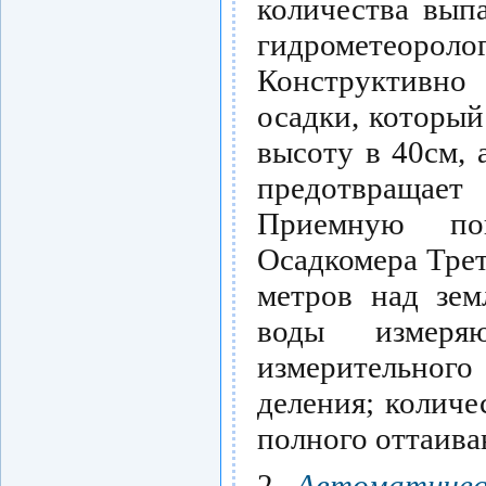
количества вып
гидрометеоро
Конструктивно
осадки, которы
высоту в 40см, 
предотвращает 
Приемную пов
Осадкомера Трет
метров над зем
воды измеря
измерительног
деления; количе
полного оттаива
2.
Автоматичес