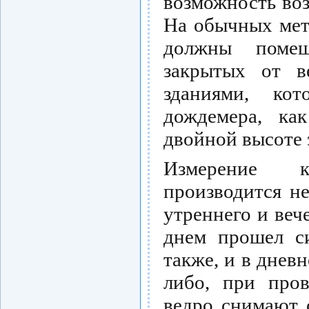
возможность воз
На обычных мет
должны помещ
закрытых от в
зданиями, ко
дождемера, ка
двойной высоте 
Измерение к
производится н
утреннего и веч
днем прошел си
также, и в днев
либо, при пров
ведро снимают 