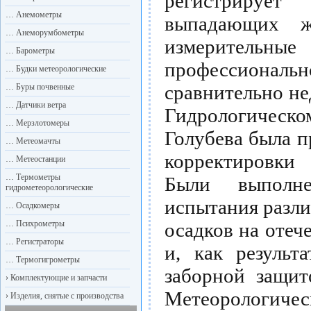
регистрируе
…
Анемометры
выпадающих ж
…
Анеморумбометры
измеритель
…
Барометры
профессион
…
Будки метеорологические
сравнительно не
…
Буры почвенные
…
Датчики ветра
Гидрологическо
…
Мерзлотомеры
Голубева была п
…
Метеомачты
корректировки 
…
Метеостанции
…
Термометры
Были выполн
гидрометеорологические
испытания разл
…
Осадкомеры
…
Психрометры
осадков на отеч
…
Регистраторы
и, как результ
…
Термогигрометры
заборной защит
›
Комплектующие и запчасти
Метеорологичес
›
Изделия, снятые с производства