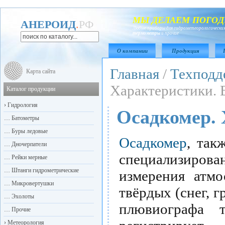
МЫ ДЕЛАЕМ ПОГОД
АНЕРОИД
.
РФ
Любые приборы для гидрометеорологических
термометры
и прочие
О компании
Продукция
Главная
/
Техподд
Карта сайта
Характеристики. 
Каталог продукции
›
Гидрология
Осадкомер. 
…
Батометры
…
Буры ледовые
Осадкомер
, так
…
Дночерпатели
специализирова
…
Рейки мерные
…
Штанги гидрометрические
измерения атм
…
Микровертушки
твёрдых (снег, г
…
Эхолоты
плювиографа 
…
Прочие
›
Метеорология