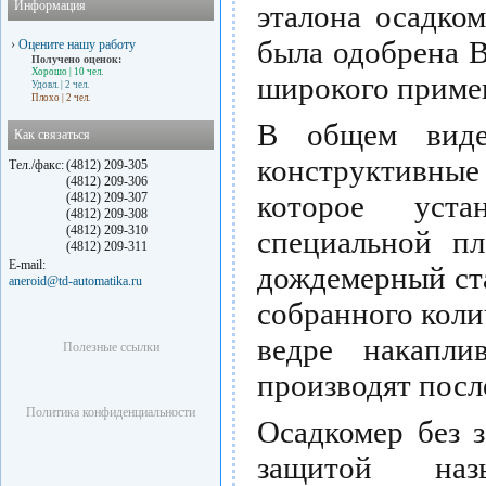
Информация
эталона осадко
была одобрена 
›
Оцените нашу работу
Получено оценок:
Хорошо
| 10 чел.
широкого приме
Удовл.
| 2 чел.
Плохо
| 2 чел.
В общем виде
Как связаться
конструктивны
Тел./факс:
(4812) 209-305
(4812) 209-306
которое уста
(4812) 209-307
(4812) 209-308
(4812) 209-310
специальной пл
(4812) 209-311
E-mail:
дождемерный ст
aneroid@td-automatika.ru
собранного коли
ведре накапли
Полезные ссылки
производят после
Политика конфиденциальности
Осадкомер без 
защитой наз