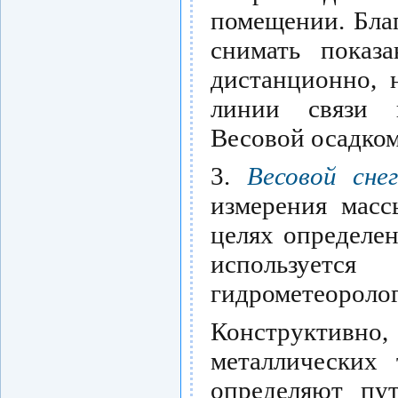
помещении. Благ
снимать показ
дистанционно, 
линии связи и
Весовой осадком
3.
Весовой сне
измерения масс
целях определе
используетс
гидрометеоролог
Конструктивн
металлических 
определяют пу