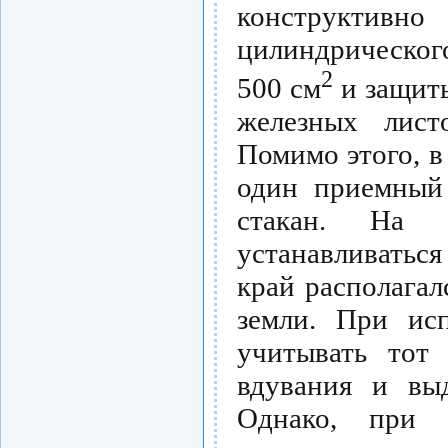
конструкти
цилиндрическог
2
500 см
и защиты
железных лист
Помимо этого, 
один приемный
стакан. На 
устанавливатьс
край располагал
земли. При исп
учитывать тот 
вдувания и выд
Однако, при п