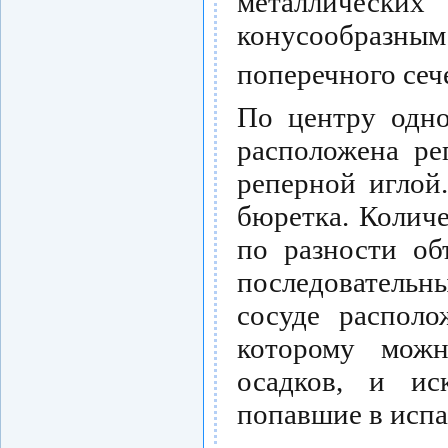
металлических
конусообразн
поперечного сеч
По центру одно
расположена ре
реперной иглой
бюретка. Колич
по разности об
последователь
сосуде располо
которому можн
осадков, и ис
попавшие в испа