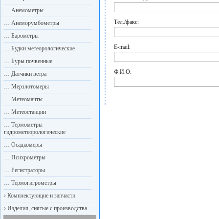
…
Анемометры
Тел./факс:
…
Анеморумбометры
…
Барометры
E-mail:
…
Будки метеорологические
…
Буры почвенные
Ф.И.О:
…
Датчики ветра
…
Мерзлотомеры
…
Метеомачты
…
Метеостанции
…
Термометры
гидрометеорологические
…
Осадкомеры
…
Психрометры
…
Регистраторы
…
Термогигрометры
›
Комплектующие и запчасти
›
Изделия, снятые с производства