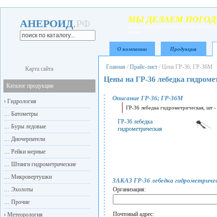
МЫ ДЕЛАЕМ ПОГОД
АНЕРОИД
.
РФ
Любые приборы для гидрометеорологических
прочие
О компании
Продукция
Главная
/
Прайс-лист
/
Цена ГР-36; ГР-36М
Карта сайта
Цены на ГР-36 лебедка гидроме
Каталог продукции
Описание ГР-36; ГР-36М
›
Гидрология
ГР-36 лебедка гидрометрическая, шт 
…
Батометры
ГР-36 лебедка
…
Буры ледовые
гидрометрическая
…
Дночерпатели
…
Рейки мерные
…
Штанги гидрометрические
…
Микровертушки
ЗАКАЗ ГР-36 лебедка гидрометриче
…
Эхолоты
Организация:
…
Прочие
Почтовый адрес:
›
Метеорология