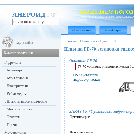
МЫ ДЕЛАЕМ ПОГОД
АНЕРОИД
.
РФ
Любые приборы для гидрометеорологических
прочие
О компании
Продукция
Главная
/
Прайс-лист
/
Цена ГР-70
Карта сайта
Цены на ГР-70 установка гидро
Каталог продукции
Описание ГР-70
›
Гидрология
ГР-70 установка гидрометрическая без
…
Батометры
ГР-70 установка
…
Буры ледовые
гидрометрическая
…
Дночерпатели
…
Рейки мерные
…
Штанги гидрометрические
…
Микровертушки
ЗАКАЗ ГР-70 установка гидрометр
…
Эхолоты
Организация:
…
Прочие
Почтовый адрес:
›
Метеорология