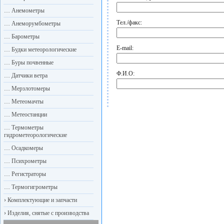
…
Анемометры
Тел./факс:
…
Анеморумбометры
…
Барометры
E-mail:
…
Будки метеорологические
…
Буры почвенные
Ф.И.О:
…
Датчики ветра
…
Мерзлотомеры
…
Метеомачты
…
Метеостанции
…
Термометры
гидрометеорологические
…
Осадкомеры
…
Психрометры
…
Регистраторы
…
Термогигрометры
›
Комплектующие и запчасти
›
Изделия, снятые с производства