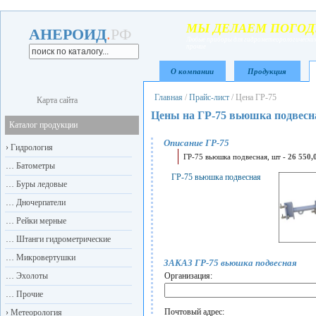
МЫ ДЕЛАЕМ ПОГОД
АНЕРОИД
.
РФ
Любые приборы для гидрометеорологических
прочие
О компании
Продукция
Главная
/
Прайс-лист
/
Цена ГР-75
Карта сайта
Цены на ГР-75 вьюшка подвесн
Каталог продукции
Описание ГР-75
›
Гидрология
ГР-75 вьюшка подвесная, шт -
26 550,
…
Батометры
ГР-75 вьюшка подвесная
…
Буры ледовые
…
Дночерпатели
…
Рейки мерные
…
Штанги гидрометрические
…
Микровертушки
ЗАКАЗ ГР-75 вьюшка подвесная
…
Эхолоты
Организация:
…
Прочие
Почтовый адрес:
›
Метеорология