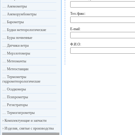
…
Анемометры
Тел./факс:
…
Анеморумбометры
…
Барометры
E-mail:
…
Будки метеорологические
…
Буры почвенные
Ф.И.О:
…
Датчики ветра
…
Мерзлотомеры
…
Метеомачты
…
Метеостанции
…
Термометры
гидрометеорологические
…
Осадкомеры
…
Психрометры
…
Регистраторы
…
Термогигрометры
›
Комплектующие и запчасти
›
Изделия, снятые с производства