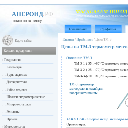
МЫ ДЕЛАЕМ ПОГОД
АНЕРОИД
.
РФ
Любые приборы для гидрометеорологических
прочие
О компании
Продукция
Главная
/
Прайс-лист
/
Цена ТМ-3
Карта сайта
Цены на ТМ-3 термометр метео
Каталог продукции
Описание ТМ-3
›
Гидрология
ТМ-3-1-(-35...+60)°С термометр метео
…
Батометры
ТМ-3-2-(-25...+70)°С термометр метео
…
Буры ледовые
ТМ-3-3-(-10...+85)°С термометр метео
…
Дночерпатели
ТМ-3 термометр
метеорологический для
…
Рейки мерные
поверхности почвы
…
Штанги гидрометрические
…
Микровертушки
…
Эхолоты
ЗАКАЗ ТМ-3 термометр метеоролог
…
Прочие
Организация:
›
Метеорология