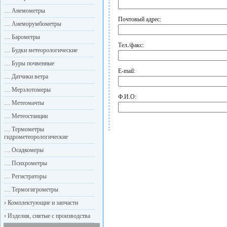
…
Анемометры
Почтовый адрес:
…
Анеморумбометры
…
Барометры
Тел./факс:
…
Будки метеорологические
…
Буры почвенные
E-mail:
…
Датчики ветра
…
Мерзлотомеры
Ф.И.О:
…
Метеомачты
…
Метеостанции
…
Термометры
гидрометеорологические
…
Осадкомеры
…
Психрометры
…
Регистраторы
…
Термогигрометры
›
Комплектующие и запчасти
›
Изделия, снятые с производства